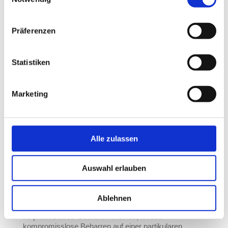
Deutungshoheit, um kulturelle Hegemonie und somit
Nutzung von Cookies und zum Datenschutz finden Sie in
tendenziell repressiv.
der
Datenschutzerklärung
.
Präferenzen
Obwohl Fukuyama die beträchtlichen moralischen
Unterschiede der beiden politischen Manifestationen
des Thymos nicht verschweigt und zudem aller
Statistiken
konservativen Skepsis zum Trotz gewisse
Sympathien für die moralische Grundierung linker
Identitätspolitik zu haben scheint, ermöglicht sein
analytischer Zugriff, aus dem diskursiven
Marketing
Gefechtsnebel der gegenwärtigen Konflikte kurz
herauszutreten und die zentrifugalen Kräfte zu
identifizieren, die tatsächlich beiden Spielarten des
Anerkennungskampfes innewohnen – ein Beispiel für
Alle zulassen
das kritische Potenzial der Distanz, das aller
moralischen Standortgebundenheit zum Trotz offenbar
nötig ist, um zu verstehen. Was in dieser
Auswahl erlauben
Distanzperspektive radikalere Gruppen aus dem
Spektrum der Bürgerrechtsbewegung, des
Feminismus oder des LGTBQ-Aktivismus mit dem
politischen Wutsturm der viel zitierten alten weißen
Ablehnen
Männern eint, die autoritären Aktivisten und Regimen
ihr plebiszitäres Gewicht verleihen, ist das
kompromisslose Beharren auf einer partikularen