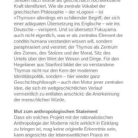
Streben nach Würde als geschichtlich hochwirksame
Kraft identifiziert. Wie die zentrale Vokabel der
griechischen Philosophie – der »Logos« – ist
»Thymos« allerdings ein schillernder Begriff, der sich
einer adäquaten Übersetzung ins Englische – wie ins
Deutsche – versperrt. Und so übersetzt Fukuyama
auch nicht eigentlich, was er als zentrales Element der
conditio humana verstanden wissen will, sondern
paraphrasiert und verortet: der Thymos als Zentrum
des Zornes, des Stolzes und der Moral, Sitz des
Urteils über den Wert der Wesen und Dinge. Für den
Hegelianer aus Stanford bildet der so verstandene
Thymos nicht nur den Kern der modernen
Identitätspolitik, sondern – hier wieder ganz
Geschichtsphilosoph – auch den Motor jener zentralen
Idee, die sich im weltgeschichtlichen Verlauf
vermeintlich zu entfalten anschickt: die Anerkennung
der menschlichen Würde.
Mut zum anthropologischen Statement
Dass ein solches Projekt mit der rationalistischen
Anthropologie der Moderne nicht wirklich in Einklang
zu bringen ist, mag keine originelle Erkenntnis sein,
kann angesichts der lebensweltlichen Praxis im