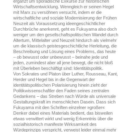
ergänzt um sporadische Exkurse zur historischen
Wirtschaftsentwicklung. Wenngleich er seinen Hegel
mit Marx zu versöhnen versucht, indem er die
wirtschaftliche und soziale Modernisierung der Frühen
Neuzeit als Voraussetzung ideengeschichtlicher
Durchbrüche anerkennt, geht es Fukuyama also doch
weniger um den gesellschaftspolitischen Wandel durch
Altertum, Mittelalter und Neuzeit hindurch als vielmehr
um die klassisch geistesgeschichtliche Herleitung, die
Beschreibung und Lösung eines Problems, das heute
– ob bewusst oder unbewusst – beinahe jede und
jeden, zumindest aber all jene bewegt, die nicht bloß
mit Überleben beschäftigt sind: Identitätspolitik.
Von Sokrates und Platon über Luther, Rousseau, Kant,
Herder und Hegel bis in die Gegenwart der
identitätspolitischen Polarisierung hinein zieht der
Politikwissenschaftler den Faden seines zentralen
Gedankens – das Streben nach Würde als universale
Gestaltungskraft im menschlichen Dasein. Dass sich
Fukuyama mit den Schriften einzelner »großer«
Denker dabei eines Materials bedient, das bisweilen
etwas verwittert wirkt und wenig Erkenntnis über die
sozialhistorisch manifeste Wirksamkeit des
Würdeprinzips verspricht, verweist leider einmal mehr