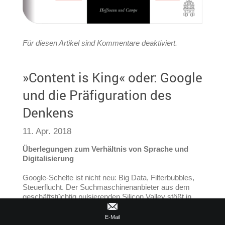
Für diesen Artikel sind Kommentare deaktiviert.
»Content is King« oder: Google
und die Präfiguration des
Denkens
11. Apr. 2018
Überlegungen zum Verhältnis von Sprache und
Digitalisierung
Google-Schelte ist nicht neu: Big Data, Filterbubbles,
Steuerflucht. Der Suchmaschinenanbieter aus dem
geschäftstüchtig pulsierenden Silicon Valley stößt in
Deutschland immer wieder auf Kritik. Aber der wenig
beschränkte Datensog und die Personalisierung von
E-Mail