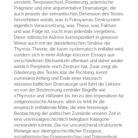
versteht; Tempowechsel, Pointierung, polemische
Prägnanz und eine argumentative Dramaturgie, die
auch jenseits der semantischen Dimension des Textes
hervorheben würde, was in Fukuyamas Denksystem
eigentlich Voraussetzung, was These, was Faktum
und was Folge ist, sucht man jedenfalls vergebens.
Diese stilistische Askese korrespondiert in gewisser
Weise auch mit der darstellerischen Struktur der
Thymos-Theorie, die kaum systematisch entfaltet wird,
sondern sich in einer Abfolge kürzerer Essays aus
verschiedenen Blickwinkeln offenbart und daher weder
wirklich Peripherie noch Zentrum hat. Zwar zeigt die
Gliederung des Textes klar die Richtung, kennt
zumindest Anfang und Ende einer klassisch
wissenschaftlichen Dramaturgie und führt die Lektüre
so von der Bestimmung zentraler Begriffe wie
»Thymos« und »Würde« bis hin zu den Imperativen für
zeitgenössische Akteure; allein es fehlt ihr die
empirisch entfaltende Mitte, die eine feinsinnige
Beobachtung der politischen Zustände unserer Zeit in
eine universalgeschichtlich belegbare Kategorie
verwandeln könnte. Die nur unzureichend strukturierte
Melange aus ideengeschichtlicher Exegese,
sozialhistorischer Fragmentschau und Datenreferat,