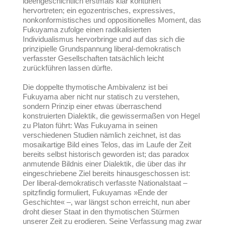
ideengeschichtlich erstmals klar konturiert
hervortreten; ein egozentrisches, expressives,
nonkonformistisches und oppositionelles Moment, das
Fukuyama zufolge einen radikalisierten
Individualismus hervorbringe und auf das sich die
prinzipielle Grundspannung liberal-demokratisch
verfasster Gesellschaften tatsächlich leicht
zurückführen lassen dürfte.
Die doppelte thymotische Ambivalenz ist bei
Fukuyama aber nicht nur statisch zu verstehen,
sondern Prinzip einer etwas überraschend
konstruierten Dialektik, die gewissermaßen von Hegel
zu Platon führt: Was Fukuyama in seinen
verschiedenen Studien nämlich zeichnet, ist das
mosaikartige Bild eines Telos, das im Laufe der Zeit
bereits selbst historisch geworden ist; das paradox
anmutende Bildnis einer Dialektik, die über das ihr
eingeschriebene Ziel bereits hinausgeschossen ist:
Der liberal-demokratisch verfasste Nationalstaat –
spitzfindig formuliert, Fukuyamas »Ende der
Geschichte« –, war längst schon erreicht, nun aber
droht dieser Staat in den thymotischen Stürmen
unserer Zeit zu erodieren. Seine Verfassung mag zwar