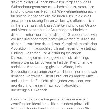
diskriminierter Gruppen bisweilen vergessen, dass
Wahrnehmungsmuster moralisch nicht zu verordnen
sind und dass das Recht auf Weltwahrnehmung auch
für solche Menschen gilt, die ihren Blick in die Welt
anscheinend so eng führen wollen, wie offensichtlich
ihr Herz verfasst ist. Dass Anerkennung, dass Grund-
und Menschenrechte für Angehörige zahlreicher
diskriminierter oder marginalisierter Gruppen nach wie
vor hier und andernorts erkämpft werden müssen, ist
nicht zu bestreiten; dass dieser Kampf mit moralischer
Apodiktion, mit ausschließlich auf Hegemonie statt auf
Bildung, Gespräch und Aufklärung zielenden
Diskurstrategien nicht zu gewinnen ist, allerdings
ebenso wenig. Empowerment ist der Kampf um die
rechtliche Anerkennung gleicher Würde, kein
Suggestionsprogramm zur Ausbildung einer moralisch
richtigen Sichtweise.
Hierfür braucht es andere Mittel –
und zudem die Einsicht, nicht jeden von allem, was
moralisch richtig sein mag, auch tatsächlich
überzeugen zu können.
Dass Fukuyama die Gegenwartsdiagnose einer
zentrifugalen Identitätspolitik zumindest prinzipiell
historisch fundiert und auf anthropologische Kräfte