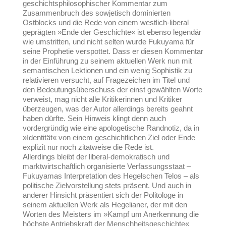
geschichtsphilosophischer Kommentar zum
Zusammenbruch des sowjetisch dominierten
Ostblocks und die Rede von einem westlich-liberal
geprägten »Ende der Geschichte« ist ebenso legendär
wie umstritten, und nicht selten wurde Fukuyama für
seine Prophetie verspottet. Dass er diesen Kommentar
in der Einführung zu seinem aktuellen Werk nun mit
semantischen Lektionen und ein wenig Sophistik zu
relativieren versucht, auf Fragezeichen im Titel und
den Bedeutungsüberschuss der einst gewählten Worte
verweist, mag nicht alle Kritikerinnen und Kritiker
überzeugen, was der Autor allerdings bereits geahnt
haben dürfte. Sein Hinweis klingt denn auch
vordergründig wie eine apologetische Randnotiz, da in
»Identität« von einem geschichtlichen Ziel oder Ende
explizit nur noch zitatweise die Rede ist.
Allerdings bleibt der liberal-demokratisch und
marktwirtschaftlich organisierte Verfassungsstaat –
Fukuyamas Interpretation des Hegelschen Telos – als
politische Zielvorstellung stets präsent. Und auch in
anderer Hinsicht präsentiert sich der Politologe in
seinem aktuellen Werk als Hegelianer, der mit den
Worten des Meisters im »Kampf um Anerkennung die
höchste Antriebskraft der Menschheitsgeschichte«