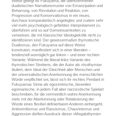
Weise gelingt es Fukuyama, die überkommenen
dualistischen Narrationsmuster von Emanzipation und
Beharrung, von Revolution und Reaktion, von
Progression und Konservatismus in ein neues,
durchaus komparatistisch angelegtes und zudem sehr
viel mehr psychologisch gefärbtes Interpretament zu
überführen und so auf Gemeinsamkeiten zu
verweisen, die mit klassischer Ideologiekritik nicht zu
identifizieren sind. Der gewissermaßen thymotische
Dualismus, den Fukuyama auf diese Weise
konstruiert, manifestiert sich in einer liberalen –
tendenziell womöglich gar linken – und einer rechten
Variante. Während die liberal-linke Variante des
thymotischen Strebens, die der Autor als »Isothymia«
tituliert, dem Ideal der Gleichheit aller Menschen und
der universalistischen Anerkennung der menschlichen
Würde verpflichtet sei, lässt sich ihr rechtes Pendant in
Fukuyamas Sinne als egozentrische, bisweilen
egomanische, in jedem Fall aber narzisstische Spielart
beschreiben, für die vermeintlich wahre Anerkennung
stets mit der Aberkennung oder Relativierung der
Würde eines flexibel definierbaren Anderen einhergeht.
Antisemitismus und Rassismus, Chauvinismus und
Aggression dürften Ausdruck dieser »Megalothymie«