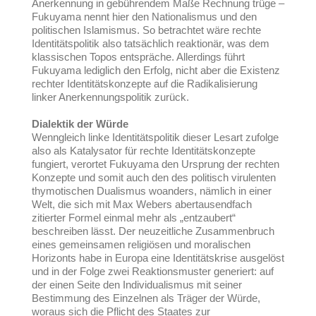
Anerkennung in gebührendem Maße Rechnung trüge –
Fukuyama nennt hier den Nationalismus und den
politischen Islamismus. So betrachtet wäre rechte
Identitätspolitik also tatsächlich reaktionär, was dem
klassischen Topos entspräche. Allerdings führt
Fukuyama lediglich den Erfolg, nicht aber die Existenz
rechter Identitätskonzepte auf die Radikalisierung
linker Anerkennungspolitik zurück.
Dialektik der Würde
Wenngleich linke Identitätspolitik dieser Lesart zufolge
also als Katalysator für rechte Identitätskonzepte
fungiert, verortet Fukuyama den Ursprung der rechten
Konzepte und somit auch den des politisch virulenten
thymotischen Dualismus woanders, nämlich in einer
Welt, die sich mit Max Webers abertausendfach
zitierter Formel einmal mehr als „entzaubert“
beschreiben lässt. Der neuzeitliche Zusammenbruch
eines gemeinsamen religiösen und moralischen
Horizonts habe in Europa eine Identitätskrise ausgelöst
und in der Folge zwei Reaktionsmuster generiert: auf
der einen Seite den Individualismus mit seiner
Bestimmung des Einzelnen als Träger der Würde,
woraus sich die Pflicht des Staates zur