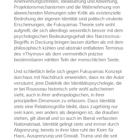
Anerkennungsstreben, Idealisierung und Abwertung,
Projektionsmechanismen und die Wahrnehmung von
abweichenden Meinungen oder Kritik als existenzielle
Bedrohung der eigenen Identität sind politisch virulente
Erscheinungen, die Fukuyamas Theorie sehr wohl
aufgreift, die sich allerdings wesentlich besser mit dem
psychologischen Bedeutungsgehalt des Narzissmus-
Begriffs in Deckung bringen lassen dürften als mit dem
philosophisch kühlen und abstrakt entfalteten Terminus
des »Thymos« als dem vermeintlich präzise
bestimmbaren »dritten Teil« der menschlichen Seele.
Und schließlich ließe sich gegen Fukuyamas Konzept
durchaus mit Nachdruck einwenden, dass es der Autor
versäumt, jene Dialektik der Identitätspsychologie, die
er bei Rousseau historisch sehr wohl aufscheinen
sieht, auch in ihrer anthropologischen, in ihrer
prinzipiellen Dimension zu erfassen. Dass Identität
stets eine Relationsgröße bleibt, dass zugehörig nur
sein kann, wer anders als diejenigen ist, die draußen
stehen, gilt überall und so auch im liberal verfassten
Nationalstaat. Identität gelingt stets und immer durch
Abgrenzung; bereits in ihrer Idee ruht der Keim für
Hass, Ausgrenzung und Gewalt.
Trump und die seit