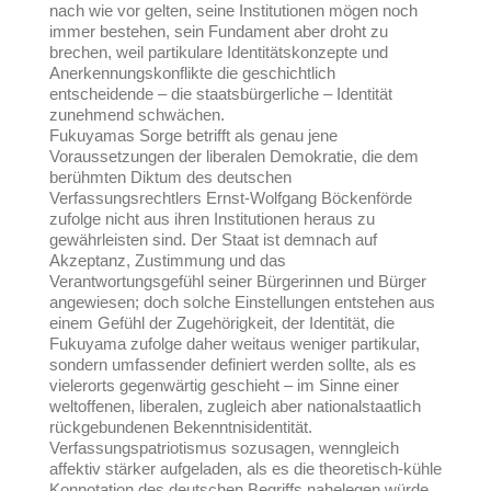
nach wie vor gelten, seine Institutionen mögen noch
immer bestehen, sein Fundament aber droht zu
brechen, weil partikulare Identitätskonzepte und
Anerkennungskonflikte die geschichtlich
entscheidende – die staatsbürgerliche – Identität
zunehmend schwächen.
Fukuyamas Sorge betrifft als genau jene
Voraussetzungen der liberalen Demokratie, die dem
berühmten Diktum des deutschen
Verfassungsrechtlers Ernst-Wolfgang Böckenförde
zufolge nicht aus ihren Institutionen heraus zu
gewährleisten sind. Der Staat ist demnach auf
Akzeptanz, Zustimmung und das
Verantwortungsgefühl seiner Bürgerinnen und Bürger
angewiesen; doch solche Einstellungen entstehen aus
einem Gefühl der Zugehörigkeit, der Identität, die
Fukuyama zufolge daher weitaus weniger partikular,
sondern umfassender definiert werden sollte, als es
vielerorts gegenwärtig geschieht – im Sinne einer
weltoffenen, liberalen, zugleich aber nationalstaatlich
rückgebundenen Bekenntnisidentität.
Verfassungspatriotismus sozusagen, wenngleich
affektiv stärker aufgeladen, als es die theoretisch-kühle
Konnotation des deutschen Begriffs nahelegen würde.