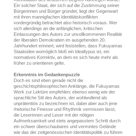
Ein solcher Staat, der sich auf die Zustimmung seiner
Bürgerinnen und Bürger gründet, liegt der Gegenwart
mit ihren mannigfachen Identitätskonflikten
vordergründig betrachtet also historisch voraus. Wer
sich allerdings an die anfänglichen, kritischen
Einlassungen des Autors zur unvollkommenen Realität
der liberalen Demokratien im ausgehenden 20.
Jahrhundert erinnert, wird feststellen, dass Fukuyamas
Staatsidee womöglich bloß ein Idealtypus ist, ein
normatives Korrektiv, an dem es sich heute mehr als
früher zu orientieren gelte.
Erkenntnis im Gedankenpuzzle
Doch es sind eben gerade nicht die
geschichtsphilosophischen Anklänge, die Fukuyamas
Werk zur Lektüre empfehlen; ebenso wenig wie der
sprachliche Stil des Autors, der wohlwollend als
unprätentiös zu bezeichnen ist, dabei aber auch jene
rhetorische Finesse und Rhythmik vermissen lässt,
die Leserinnen und Leser mit der nötigen
Aufmerksamkeit und stets angepasstem Schritt durch
ein schwer überschaubares und vermintes Gelände
wie das der zeitgenössischen Identitätspolitik zu führen