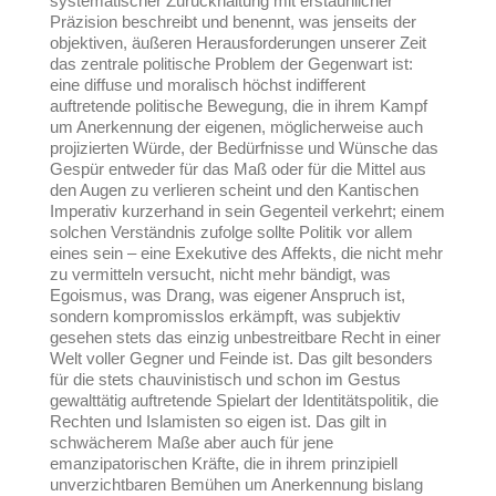
systematischer Zurückhaltung mit erstaunlicher
Präzision beschreibt und benennt, was jenseits der
objektiven, äußeren Herausforderungen unserer Zeit
das zentrale politische Problem der Gegenwart ist:
eine diffuse und moralisch höchst indifferent
auftretende politische Bewegung, die in ihrem Kampf
um Anerkennung der eigenen, möglicherweise auch
projizierten Würde, der Bedürfnisse und Wünsche das
Gespür entweder für das Maß oder für die Mittel aus
den Augen zu verlieren scheint und den Kantischen
Imperativ kurzerhand in sein Gegenteil verkehrt; einem
solchen Verständnis zufolge sollte Politik vor allem
eines sein – eine Exekutive des Affekts, die nicht mehr
zu vermitteln versucht, nicht mehr bändigt, was
Egoismus, was Drang, was eigener Anspruch ist,
sondern kompromisslos erkämpft, was subjektiv
gesehen stets das einzig unbestreitbare Recht in einer
Welt voller Gegner und Feinde ist. Das gilt besonders
für die stets chauvinistisch und schon im Gestus
gewalttätig auftretende Spielart der Identitätspolitik, die
Rechten und Islamisten so eigen ist. Das gilt in
schwächerem Maße aber auch für jene
emanzipatorischen Kräfte, die in ihrem prinzipiell
unverzichtbaren Bemühen um Anerkennung bislang