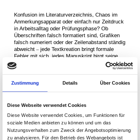
Konfusion im Literaturverzeichnis, Chaos im
Anmerkungsapparat oder einfach nur Zeitdruck
in Arbeitsalltag oder Prüfungsphase? Ob
Überschriften falsch formatiert sind, Grafiken
falsch numeriert oder der Zeilenabstand ständig
abweicht
jede Textkreation bringt formale
–
Fehler mit sich, jedes Manuskript birgt seine
Tücken. Nicht immer aber reichen Zeitbudget
und Geduld auch für deren Tilgung. Verständnis
wird ein Autor bei Dozenten, Verlegern oder
Zustimmung
Details
Über Cookies
Kunden gleichwohl nur selten dafür finden. Eine
professionelle Textredaktion trägt dazu bei,
formale Fehler zu vermeiden.
Diese Webseite verwendet Cookies
Diese Website verwendet Cookies, um Funktionen für
Ausweis der textlichen Güte
soziale Medien anbieten zu können und um das
Nutzungsverhalten zum Zweck der Angebotsoptimierung
Die Form eines Textes ist zugleich ein Ausweis
zu analysieren. Für den Betrieb des Webangebots ist