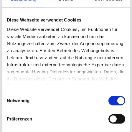
Preisüberblick
Diese Webseite verwendet Cookies
Diese Website verwendet Cookies, um Funktionen für
soziale Medien anbieten zu können und um das
Nutzungsverhalten zum Zweck der Angebotsoptimierung
zu analysieren. Für den Betrieb des Webangebots ist
Lektorat Textkuss zudem auf die Nutzung einer externen
Infrastruktur und externe technologische Expertise durch
sogenannte Hosting-Dienstleister angewiesen. Daten, die
Kontakt
die Betreiber dieser Dienste im Rahmen des Website-
Betriebs sammeln, führen diese möglicherweise mit
weiteren Daten zusammen, die Sie als Nutzer oder
Sie interessieren sich für
Einwilligungsauswahl
ein Lektorat oder
Nutzerin bereitgestellt haben. Weitere Informationen zur
Notwendig
Korrektorat? Sie benötigen
Nutzung von Cookies und zum Datenschutz finden Sie in
ein Angebot oder haben
der
Datenschutzerklärung
.
Präferenzen
eine Frage? Mit dem
Kontaktformular können Sie