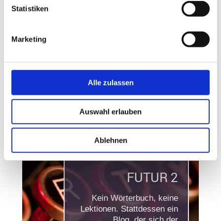
Ihr Anliegen formulieren.
Statistiken
Zudem finden Sie hier
weitere Kontaktdaten und
Links zu verschiedenen
Marketing
Web- und Social-Media-
Profilen.
Kontaktformular
Alle zulassen
Auswahl erlauben
Ablehnen
FUTUR 2
Kein Wörterbuch, keine
Lektionen. Stattdessen ein
Blog, der sich der